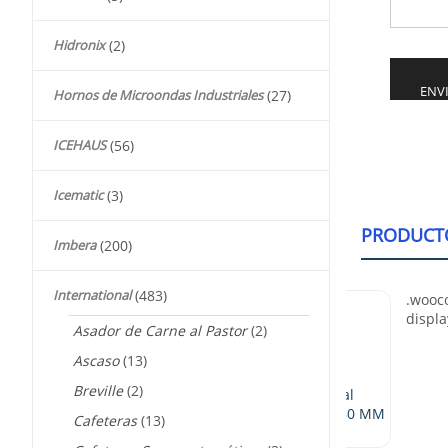
Hidronix
(2)
Hornos de Microondas Industriales
(27)
Alternati
ICEHAUS
(56)
Icematic
(3)
PRODUCT
Imbera
(200)
International
(483)
Asador de Carne al Pastor
(2)
Ascaso
(13)
Breville
(2)
 OWB Caja Especial
nte 305 X 322 X 180 MM
Cafeteras
(13)