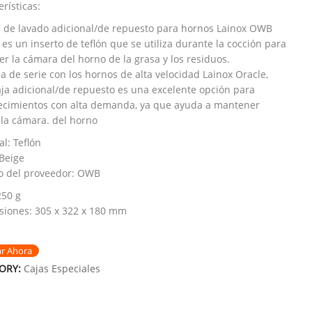
rísticas:
a de lavado adicional/de repuesto para hornos Lainox OWB
 es un inserto de teflón que se utiliza durante la cocción para
er la cámara del horno de la grasa y los residuos.
da de serie con los hornos de alta velocidad Lainox Oracle,
aja adicional/de repuesto es una excelente opción para
ecimientos con alta demanda, ya que ayuda a mantener
 la cámara. del horno
al: Teflón
 Beige
o del proveedor: OWB
250 g
iones: 305 x 322 x 180 mm
ar Ahora
ORY:
Cajas Especiales