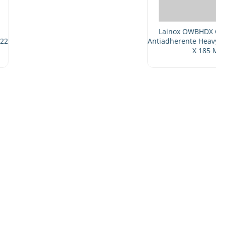
Lainox OWBHDX Caja Especial
Antiadherente Heavy Duty 440 X 450
X 185 MM