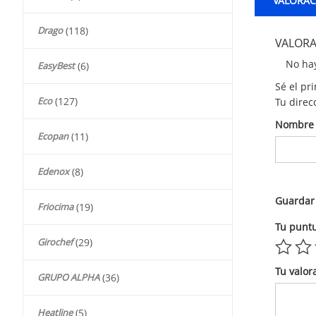
VALORACI
Drago
(118)
VALORA
No hay
EasyBest
(6)
Sé el pr
Eco
(127)
Tu direc
Nombr
Ecopan
(11)
Edenox
(8)
Guardar 
Friocima
(19)
Tu punt
Girochef
(29)
Tu valor
GRUPO ALPHA
(36)
Heatline
(5)