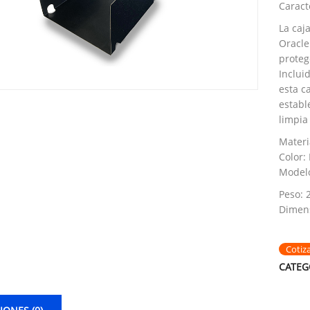
Caracte
La caj
Oracle
proteg
Inclui
esta c
establ
limpia
Materi
Color:
Model
Peso: 
Dimens
Cotiz
CATEG