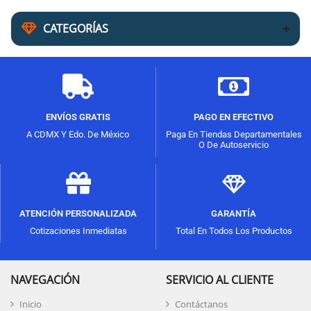
CATEGORÍAS
ENVÍOS GRATIS
PAGO EN EFECTIVO
A CDMX Y Edo. De México
Paga En Tiendas Departamentales
O De Autoservicio
ATENCIÓN PERSONALIZADA
GARANTÍA
Cotizaciones Inmediatas
Total En Todos Los Productos
NAVEGACIÓN
SERVICIO AL CLIENTE
Inicio
Contáctanos