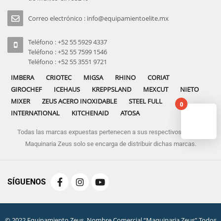
Correo electrónico : info@equipamientoelite.mx
Teléfono : +52 55 5929 4337
Teléfono : +52 55 7599 1546
Teléfono : +52 55 3551 9721
IMBERA
CRIOTEC
MIGSA
RHINO
CORIAT
GIROCHEF
ICEHAUS
KREPPSLAND
MEXCUT
NIETO
MIXER
ZEUS ACERO INOXIDABLE
STEEL FULL
0
INTERNATIONAL
KITCHENAID
ATOSA
Todas las marcas expuestas pertenecen a sus respectivos dueños
No pro
Maquinaria Zeus solo se encarga de distribuir dichas marcas.
SÍGUENOS
© 2022 Equipamiento Zeus. Nombre Comercial “Maquinaria Zeus” Todos