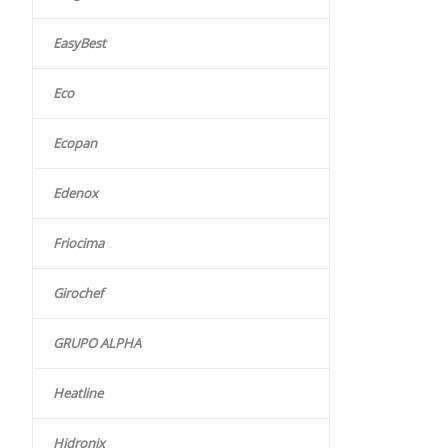
EasyBest
Eco
Ecopan
Edenox
Friocima
Girochef
GRUPO ALPHA
Heatline
Hidronix