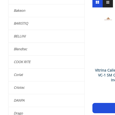
Bakeon
BARISTIQ
BELLINI
Blendtec
COOK RITE
Vitrina Cali
Coriat
VC-1 SM 
In
Criotec
DANPA
Drago