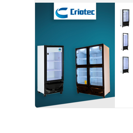
Criotec CFX-17 Refrigerador 1 Puerta de
Cristal
$
21,470.00
Criotec CFX-19 Refrigerador 1 Puerta de
Cristal
$
22,055.00
Criotec CFX-24 Refrigerador 2 Puertas
de Cristal
$
28,642.00