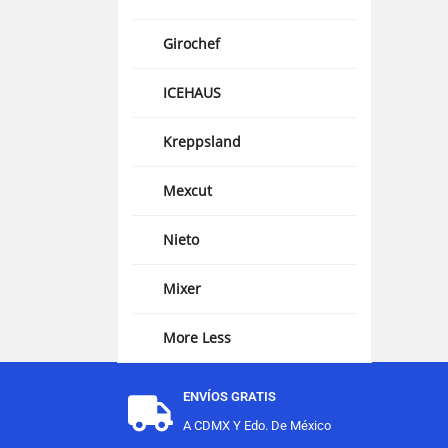
Girochef
ICEHAUS
Kreppsland
Mexcut
Nieto
Mixer
More Less
ENVÍOS GRATIS
A CDMX Y Edo. De México