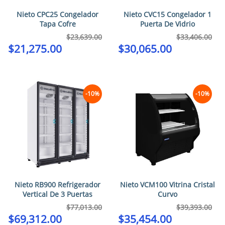
Nieto CPC25 Congelador
Nieto CVC15 Congelador 1
Tapa Cofre
Puerta De Vidrio
$
23,639.00
$
33,406.00
$
21,275.00
$
30,065.00
-10%
-10%
Nieto RB900 Refrigerador
Nieto VCM100 Vitrina Cristal
Vertical De 3 Puertas
Curvo
$
77,013.00
$
39,393.00
$
69,312.00
$
35,454.00