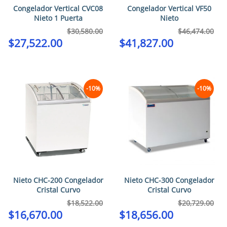
Congelador Vertical CVC08
Congelador Vertical VF50
Nieto 1 Puerta
Nieto
$
30,580.00
$
46,474.00
$
27,522.00
$
41,827.00
-10%
-10%
Nieto CHC-200 Congelador
Nieto CHC-300 Congelador
Cristal Curvo
Cristal Curvo
$
18,522.00
$
20,729.00
$
16,670.00
$
18,656.00