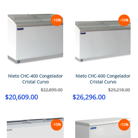
-10%
-10%
Nieto CHC-400 Congelador
Nieto CHC-600 Congelador
Cristal Curvo
Cristal Curvo
$
22,899.00
$
29,218.00
$
20,609.00
$
26,296.00
-10%
-10%