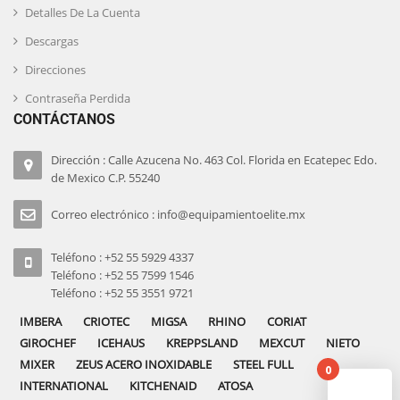
Detalles De La Cuenta
Descargas
Direcciones
Contraseña Perdida
CONTÁCTANOS
Dirección : Calle Azucena No. 463 Col. Florida en Ecatepec Edo.
de Mexico C.P. 55240
Correo electrónico : info@equipamientoelite.mx
Teléfono : +52 55 5929 4337
Teléfono : +52 55 7599 1546
Teléfono : +52 55 3551 9721
IMBERA
CRIOTEC
MIGSA
RHINO
CORIAT
GIROCHEF
ICEHAUS
KREPPSLAND
MEXCUT
NIETO
MIXER
ZEUS ACERO INOXIDABLE
STEEL FULL
0
INTERNATIONAL
KITCHENAID
ATOSA