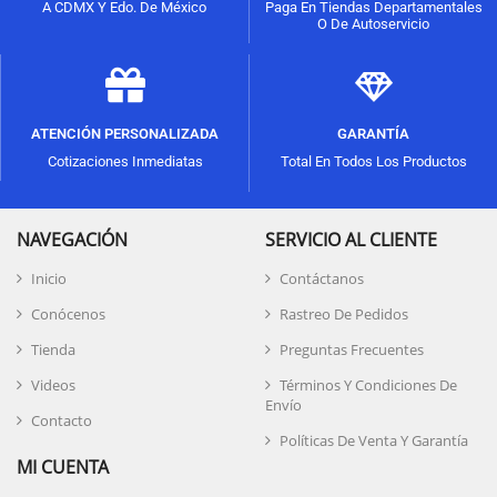
A CDMX Y Edo. De México
Paga En Tiendas Departamentales
O De Autoservicio
ATENCIÓN PERSONALIZADA
GARANTÍA
Cotizaciones Inmediatas
Total En Todos Los Productos
NAVEGACIÓN
SERVICIO AL CLIENTE
Inicio
Contáctanos
Conócenos
Rastreo De Pedidos
Tienda
Preguntas Frecuentes
Videos
Términos Y Condiciones De
Envío
Contacto
Políticas De Venta Y Garantía
MI CUENTA