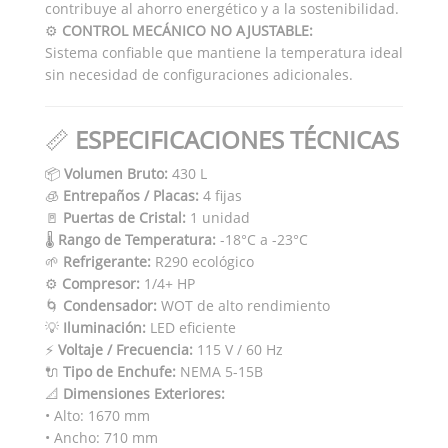
contribuye al ahorro energético y a la sostenibilidad.
⚙️
CONTROL MECÁNICO NO AJUSTABLE:
Sistema confiable que mantiene la temperatura ideal
sin necesidad de configuraciones adicionales.
📏
ESPECIFICACIONES TÉCNICAS
📦
Volumen Bruto:
430 L
🧊
Entrepaños / Placas:
4 fijas
🚪
Puertas de Cristal:
1 unidad
🌡️
Rango de Temperatura:
-18°C a -23°C
🌱
Refrigerante:
R290 ecológico
⚙️
Compresor:
1/4+ HP
🌀
Condensador:
WOT de alto rendimiento
💡
Iluminación:
LED eficiente
⚡
Voltaje / Frecuencia:
115 V / 60 Hz
🔌
Tipo de Enchufe:
NEMA 5-15B
📐
Dimensiones Exteriores:
• Alto: 1670 mm
• Ancho: 710 mm