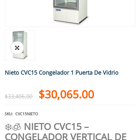
🔍
Nieto CVC15 Congelador 1 Puerta De Vidrio
$
30,065.00
$
33,406.00
SKU:
CVC15NIETO
❄️🧊
NIETO CVC15 –
CONGELADOR VERTICAL DE