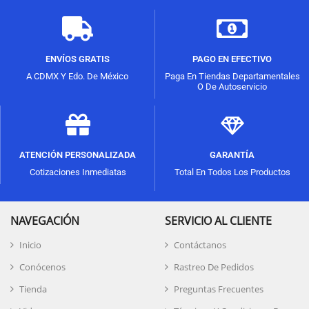
ENVÍOS GRATIS
PAGO EN EFECTIVO
A CDMX Y Edo. De México
Paga En Tiendas Departamentales
O De Autoservicio
ATENCIÓN PERSONALIZADA
GARANTÍA
Cotizaciones Inmediatas
Total En Todos Los Productos
NAVEGACIÓN
SERVICIO AL CLIENTE
Inicio
Contáctanos
Conócenos
Rastreo De Pedidos
Tienda
Preguntas Frecuentes