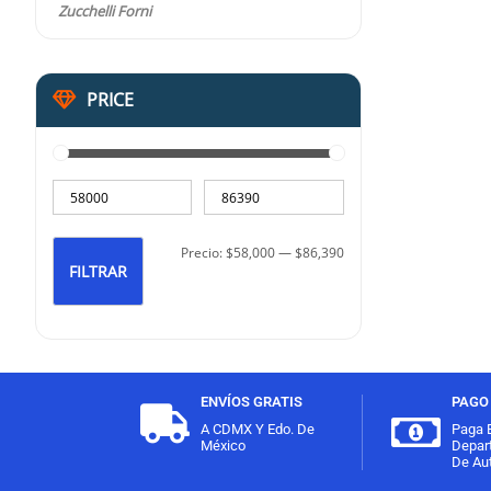
Zucchelli Forni
PRICE
Precio:
$58,000
—
$86,390
FILTRAR
ENVÍOS GRATIS
PAGO 
A CDMX Y Edo. De
Paga 
México
Depar
De Aut