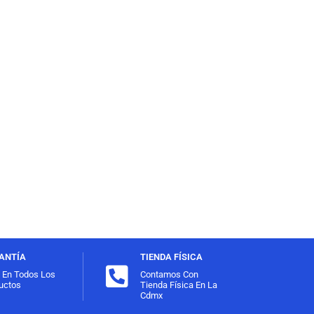
ANTÍA
TIENDA FÍSICA
l En Todos Los
Contamos Con
uctos
Tienda Física En La
Cdmx