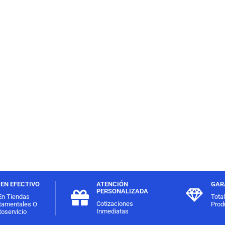
EN EFECTIVO
ATENCIÓN
GAR
PERSONALIZADA
En Tiendas
Tota
Cotizaciones
tamentales O
Prod
Inmediatas
oservicio