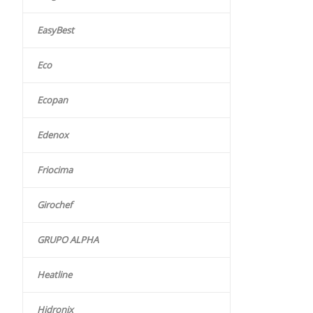
EasyBest
Eco
Ecopan
Edenox
Friocima
Girochef
GRUPO ALPHA
Heatline
Hidronix