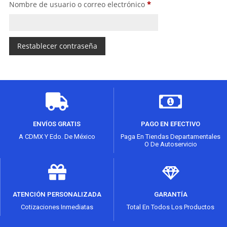
Nombre de usuario o correo electrónico
*
Restablecer contraseña
Alternative:
ENVÍOS GRATIS
PAGO EN EFECTIVO
A CDMX Y Edo. De México
Paga En Tiendas Departamentales
O De Autoservicio
ATENCIÓN PERSONALIZADA
GARANTÍA
Cotizaciones Inmediatas
Total En Todos Los Productos