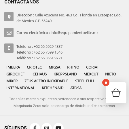
CONTÁCTANOS
Dirección : Calle Azucena No. 463 Col. Florida en Ecatepec Edo.
de Mexico C.P. 55240
Correo electrónico : info@equipamientoelite.mx
Teléfono : +52 55 5929 4337
Teléfono : +52 55 7599 1546
Teléfono : +52 55 3551 9721
IMBERA
CRIOTEC
MIGSA
RHINO
CORIAT
GIROCHEF
ICEHAUS
KREPPSLAND
MEXCUT
NIETO
MIXER
ZEUS ACERO INOXIDABLE
STEEL FULL
0
INTERNATIONAL
KITCHENAID
ATOSA
Todas las marcas expuestas pertenecen a sus respectivos dueños
No pro
Maquinaria Zeus solo se encarga de distribuir dichas marcas.
SÍGUENOS