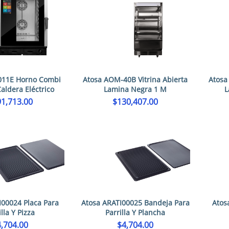
011E Horno Combi
Atosa AOM-40B Vitrina Abierta
Atosa
aldera Eléctrico
Lamina Negra 1 M
L
1,713.00
$
130,407.00
I00024 Placa Para
Atosa ARATI00025 Bandeja Para
Atos
illa Y Pizza
Parrilla Y Plancha
4,704.00
$
4,704.00