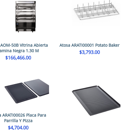
 AOM-50B Vitrina Abierta
Atosa ARATI00001 Potato Baker
amina Negra 1.30 M
$
3,793.00
$
166,466.00
a ARATI00026 Placa Para
Parrilla Y Pizza
$
4,704.00