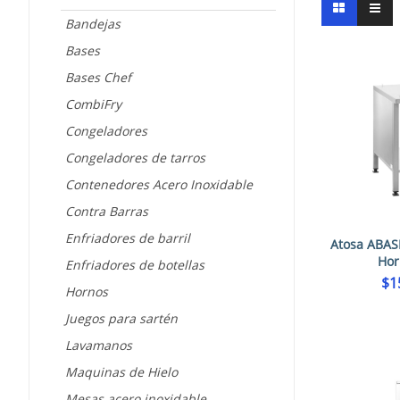
Bandejas
Bases
Bases Chef
CombiFry
Congeladores
Congeladores de tarros
Contenedores Acero Inoxidable
Contra Barras
Enfriadores de barril
Atosa ABAS
Hor
Enfriadores de botellas
$
1
Hornos
Juegos para sartén
Lavamanos
Maquinas de Hielo
Mesas acero inoxidable