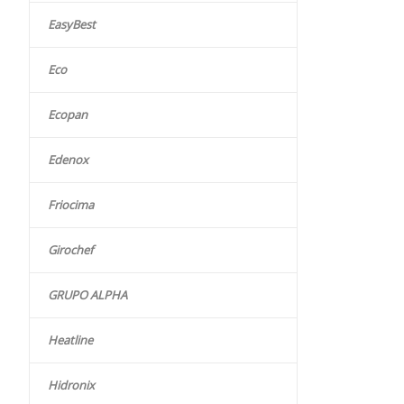
EasyBest
Eco
Ecopan
Edenox
Friocima
Girochef
GRUPO ALPHA
Heatline
Hidronix