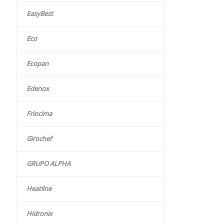
EasyBest
Eco
Ecopan
Edenox
Friocima
Girochef
GRUPO ALPHA
Heatline
Hidronix