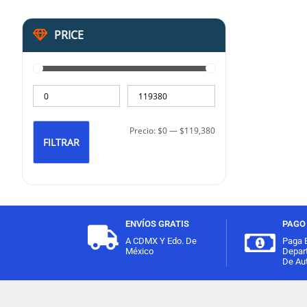
PRICE
Precio:
$0
—
$119,380
FILTRAR
ENVÍOS GRATIS
PAGO 
A CDMX Y Edo. De
Paga 
México
Depar
De Aut