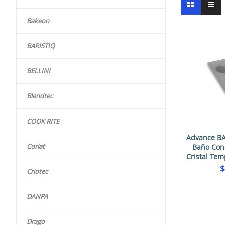
Bakeon
BARISTIQ
BELLINI
Blendtec
COOK RITE
Advance B
Coriat
Baño Con
Cristal Te
$
Criotec
DANPA
Drago