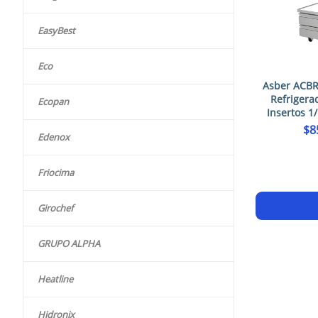
EasyBest
Eco
Asber ACBR
Refrigera
Ecopan
Insertos 1
$
8
Edenox
Friocima
Girochef
GRUPO ALPHA
Heatline
Hidronix