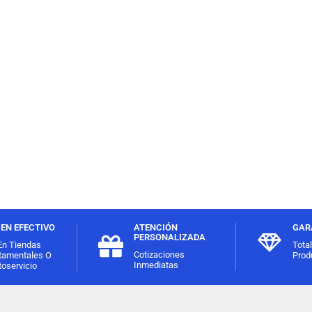
EN EFECTIVO
ATENCIÓN
GAR
PERSONALIZADA
En Tiendas
Tota
Cotizaciones
tamentales O
Prod
Inmediatas
oservicio