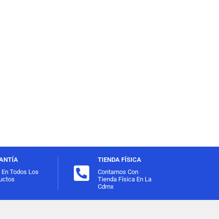
ANTÍA
TIENDA FÍSICA
l En Todos Los
Contamos Con
uctos
Tienda Física En La
Cdmx