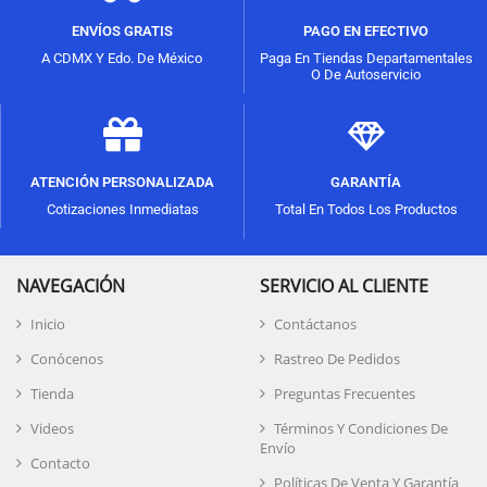
ENVÍOS GRATIS
PAGO EN EFECTIVO
A CDMX Y Edo. De México
Paga En Tiendas Departamentales
O De Autoservicio
ATENCIÓN PERSONALIZADA
GARANTÍA
Cotizaciones Inmediatas
Total En Todos Los Productos
NAVEGACIÓN
SERVICIO AL CLIENTE
Inicio
Contáctanos
Conócenos
Rastreo De Pedidos
Tienda
Preguntas Frecuentes
Videos
Términos Y Condiciones De
Envío
Contacto
Políticas De Venta Y Garantía