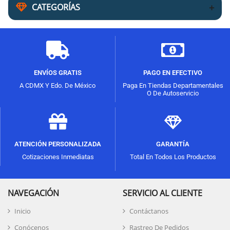
CATEGORÍAS
ENVÍOS GRATIS
PAGO EN EFECTIVO
A CDMX Y Edo. De México
Paga En Tiendas Departamentales
O De Autoservicio
ATENCIÓN PERSONALIZADA
GARANTÍA
Cotizaciones Inmediatas
Total En Todos Los Productos
NAVEGACIÓN
SERVICIO AL CLIENTE
Inicio
Contáctanos
Conócenos
Rastreo De Pedidos