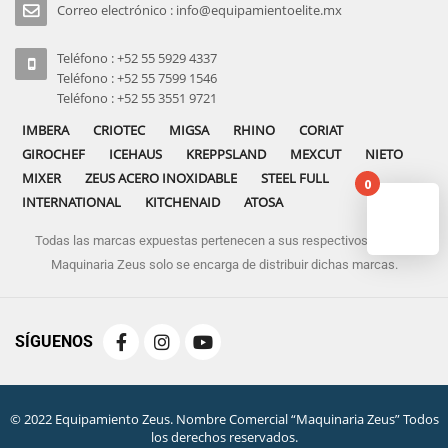
Correo electrónico : info@equipamientoelite.mx
Teléfono : +52 55 5929 4337
Teléfono : +52 55 7599 1546
Teléfono : +52 55 3551 9721
IMBERA
CRIOTEC
MIGSA
RHINO
CORIAT
GIROCHEF
ICEHAUS
KREPPSLAND
MEXCUT
NIETO
MIXER
ZEUS ACERO INOXIDABLE
STEEL FULL
0
INTERNATIONAL
KITCHENAID
ATOSA
Todas las marcas expuestas pertenecen a sus respectivos dueños
No pro
Maquinaria Zeus solo se encarga de distribuir dichas marcas.
SÍGUENOS
© 2022 Equipamiento Zeus. Nombre Comercial “Maquinaria Zeus” Todos
los derechos reservados.