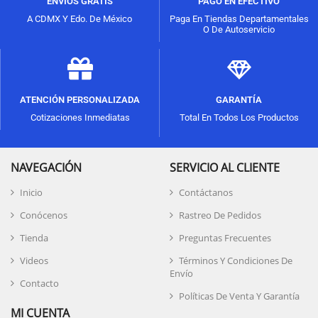
ENVÍOS GRATIS
PAGO EN EFECTIVO
A CDMX Y Edo. De México
Paga En Tiendas Departamentales
O De Autoservicio
ATENCIÓN PERSONALIZADA
GARANTÍA
Cotizaciones Inmediatas
Total En Todos Los Productos
NAVEGACIÓN
SERVICIO AL CLIENTE
Inicio
Contáctanos
Conócenos
Rastreo De Pedidos
Tienda
Preguntas Frecuentes
Videos
Términos Y Condiciones De
Envío
Contacto
Políticas De Venta Y Garantía
MI CUENTA