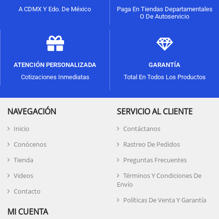
A CDMX Y Edo. De México
Paga En Tiendas Departamentales
O De Autoservicio
ATENCIÓN PERSONALIZADA
GARANTÍA
Cotizaciones Inmediatas
Total En Todos Los Productos
NAVEGACIÓN
SERVICIO AL CLIENTE
Inicio
Contáctanos
Conócenos
Rastreo De Pedidos
Tienda
Preguntas Frecuentes
Videos
Términos Y Condiciones De
Envío
Contacto
Políticas De Venta Y Garantía
MI CUENTA