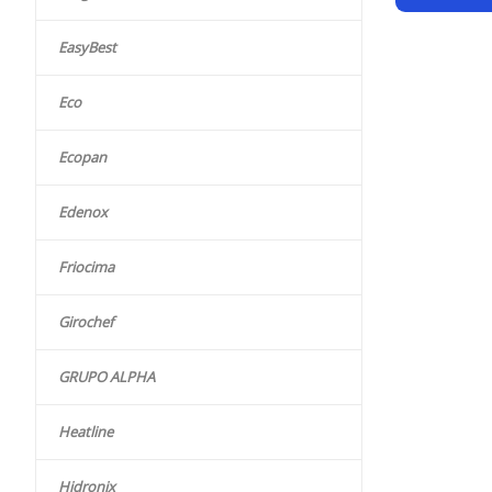
EasyBest
Eco
Ecopan
Edenox
Friocima
Girochef
GRUPO ALPHA
Heatline
Hidronix