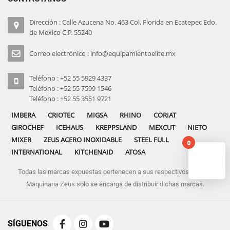
Dirección : Calle Azucena No. 463 Col. Florida en Ecatepec Edo.
de Mexico C.P. 55240
Correo electrónico : info@equipamientoelite.mx
Teléfono : +52 55 5929 4337
Teléfono : +52 55 7599 1546
Teléfono : +52 55 3551 9721
IMBERA
CRIOTEC
MIGSA
RHINO
CORIAT
GIROCHEF
ICEHAUS
KREPPSLAND
MEXCUT
NIETO
MIXER
ZEUS ACERO INOXIDABLE
STEEL FULL
0
INTERNATIONAL
KITCHENAID
ATOSA
Todas las marcas expuestas pertenecen a sus respectivos dueños
No pro
Maquinaria Zeus solo se encarga de distribuir dichas marcas.
SÍGUENOS