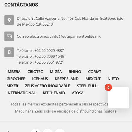
CONTÁCTANOS
Dirección : Calle Azucena No. 463 Col. Florida en Ecatepec Edo.
de Mexico C.P. 55240
Correo electrónico : info@equipamientoelite.mx
Teléfono : +52 55 5929 4337
Teléfono : +52 55 7599 1546
Teléfono : +52 55 3551 9721
IMBERA
CRIOTEC
MIGSA
RHINO
CORIAT
GIROCHEF
ICEHAUS
KREPPSLAND
MEXCUT
NIETO
MIXER
ZEUS ACERO INOXIDABLE
STEEL FULL
0
INTERNATIONAL
KITCHENAID
ATOSA
Todas las marcas expuestas pertenecen a sus respectivos dueños
No pro
Maquinaria Zeus solo se encarga de distribuir dichas marcas.