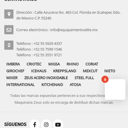
Dirección : Calle Azucena No. 463 Col. Florida en Ecatepec Edo.
de Mexico C.P. 55240
Correo electrónico : info@equipamientoelite.mx
Teléfono : +52 55 5929 4337
Teléfono : +52 55 7599 1546
Teléfono : +52 55 3551 9721
IMBERA
CRIOTEC
MIGSA
RHINO
CORIAT
GIROCHEF
ICEHAUS
KREPPSLAND
MEXCUT
NIETO
MIXER
ZEUS ACERO INOXIDABLE
STEEL FULL
0
INTERNATIONAL
KITCHENAID
ATOSA
Todas las marcas expuestas pertenecen a sus respectivos dueños
No pro
Maquinaria Zeus solo se encarga de distribuir dichas marcas.
SÍGUENOS