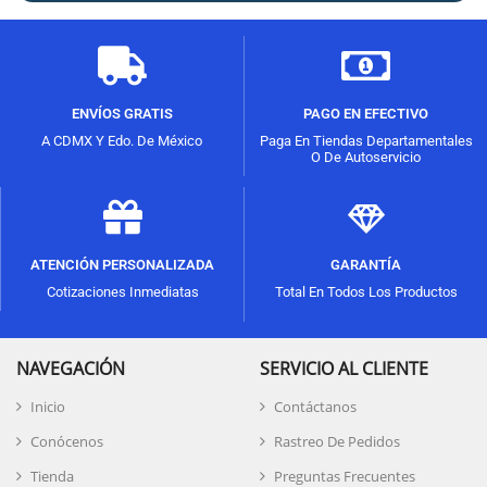
ENVÍOS GRATIS
PAGO EN EFECTIVO
A CDMX Y Edo. De México
Paga En Tiendas Departamentales
O De Autoservicio
ATENCIÓN PERSONALIZADA
GARANTÍA
Cotizaciones Inmediatas
Total En Todos Los Productos
NAVEGACIÓN
SERVICIO AL CLIENTE
Inicio
Contáctanos
Conócenos
Rastreo De Pedidos
Tienda
Preguntas Frecuentes