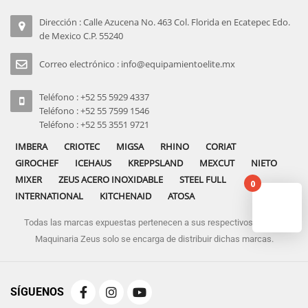
Dirección : Calle Azucena No. 463 Col. Florida en Ecatepec Edo.
de Mexico C.P. 55240
Correo electrónico : info@equipamientoelite.mx
Teléfono : +52 55 5929 4337
Teléfono : +52 55 7599 1546
Teléfono : +52 55 3551 9721
IMBERA
CRIOTEC
MIGSA
RHINO
CORIAT
GIROCHEF
ICEHAUS
KREPPSLAND
MEXCUT
NIETO
MIXER
ZEUS ACERO INOXIDABLE
STEEL FULL
0
INTERNATIONAL
KITCHENAID
ATOSA
Todas las marcas expuestas pertenecen a sus respectivos dueños
No pro
Maquinaria Zeus solo se encarga de distribuir dichas marcas.
SÍGUENOS