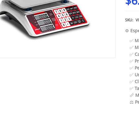
$
6
SKU:
V
⚙️
Espe
✅
M
✅
M
✅
C
✅
Pr
✅
P
✅
U
✅
Cl
✅
Ta
📏
M
⚖️
P