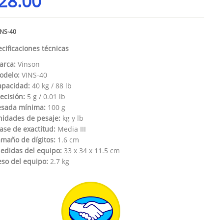
28.00
INS-40
cificaciones técnicas
arca:
Vinson
odelo:
VINS-40
apacidad:
40 kg / 88 lb
ecisión:
5 g / 0.01 lb
esada mínima:
100 g
nidades de pesaje:
kg y lb
ase de exactitud:
Media III
maño de dígitos:
1.6 cm
edidas del equipo:
33 x 34 x 11.5 cm
eso del equipo:
2.7 kg