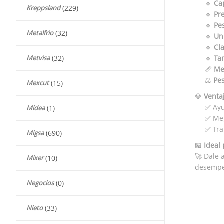
🔹
Ca
Kreppsland
(229)
🔹
Pre
🔹
Pe
Metalfrio
(32)
🔹
Un
🔹
Cla
Metvisa
(32)
🔹
Ta
📏
Me
⚖️
Pes
Mexcut
(15)
💎
Venta
✅ Ayu
Midea
(1)
✅ Mej
✅ Tra
Migsa
(690)
🏪
Ideal 
🚀 Dale 
Mixer
(10)
desempeñ
Negocios
(0)
Nieto
(33)