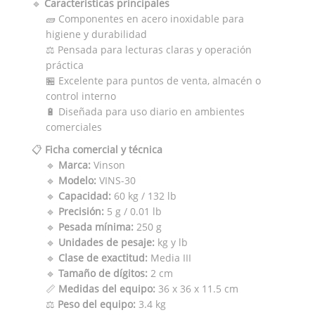
🔹
Características principales
🧱 Componentes en acero inoxidable para
higiene y durabilidad
⚖️ Pensada para lecturas claras y operación
práctica
🏪 Excelente para puntos de venta, almacén o
control interno
🔋 Diseñada para uso diario en ambientes
comerciales
📋
Ficha comercial y técnica
🔹
Marca:
Vinson
🔹
Modelo:
VINS-30
🔹
Capacidad:
60 kg / 132 lb
🔹
Precisión:
5 g / 0.01 lb
🔹
Pesada mínima:
250 g
🔹
Unidades de pesaje:
kg y lb
🔹
Clase de exactitud:
Media III
🔹
Tamaño de dígitos:
2 cm
📏
Medidas del equipo:
36 x 36 x 11.5 cm
⚖️
Peso del equipo:
3.4 kg