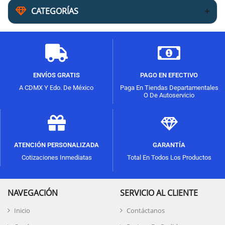
CATEGORÍAS
ENVÍOS GRATIS
PAGO EN EFECTIVO
A CDMX Y Edo. De México
Paga En Tiendas Departamentales
O De Autoservicio
ATENCIÓN PERSONALIZADA
GARANTÍA
Cotizaciones Inmediatas
Total En Todos Los Productos
NAVEGACIÓN
SERVICIO AL CLIENTE
Inicio
Contáctanos