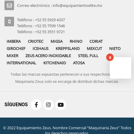
Correo electrónico : info@equipamientoelite.mx
Teléfono : +52 55 5929 4337
Teléfono : +52 55 7599 1546
Teléfono : +52 55 3551 9721
IMBERA
CRIOTEC
MIGSA
RHINO
CORIAT
GIROCHEF
ICEHAUS
KREPPSLAND
MEXCUT
NIETO
MIXER
ZEUS ACERO INOXIDABLE
STEEL FULL
0
INTERNATIONAL
KITCHENAID
ATOSA
Todas las marcas expuestas pertenecen a sus respectivos dueños
No pro
Maquinaria Zeus solo se encarga de distribuir dichas marcas.
SÍGUENOS
© 2022 Equipamiento Zeus. Nombre Comercial “Maquinaria Zeus” Todos
los derechos reservados.