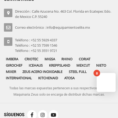
Dirección : Calle Azucena No. 463 Col. Florida en Ecatepec Edo.
de Mexico C.P. 55240
Correo electrónico : info@equipamientoelite.mx
Teléfono : +52 55 5929 4337
Teléfono : +52 55 7599 1546
Teléfono : +52 55 3551 9721
IMBERA
CRIOTEC
MIGSA
RHINO
CORIAT
GIROCHEF
ICEHAUS
KREPPSLAND
MEXCUT
NIETO
MIXER
ZEUS ACERO INOXIDABLE
STEEL FULL
0
INTERNATIONAL
KITCHENAID
ATOSA
Todas las marcas expuestas pertenecen a sus respectivos dueños
No pro
Maquinaria Zeus solo se encarga de distribuir dichas marcas.
SÍGUENOS