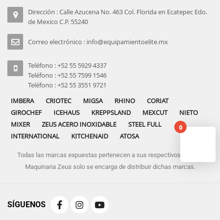
Dirección : Calle Azucena No. 463 Col. Florida en Ecatepec Edo.
de Mexico C.P. 55240
Correo electrónico : info@equipamientoelite.mx
Teléfono : +52 55 5929 4337
Teléfono : +52 55 7599 1546
Teléfono : +52 55 3551 9721
IMBERA
CRIOTEC
MIGSA
RHINO
CORIAT
GIROCHEF
ICEHAUS
KREPPSLAND
MEXCUT
NIETO
MIXER
ZEUS ACERO INOXIDABLE
STEEL FULL
0
INTERNATIONAL
KITCHENAID
ATOSA
Todas las marcas expuestas pertenecen a sus respectivos dueños
No pro
Maquinaria Zeus solo se encarga de distribuir dichas marcas.
SÍGUENOS