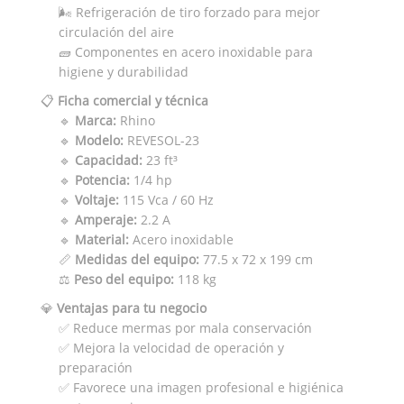
🌬️ Refrigeración de tiro forzado para mejor
circulación del aire
🧱 Componentes en acero inoxidable para
higiene y durabilidad
📋
Ficha comercial y técnica
🔹
Marca:
Rhino
🔹
Modelo:
REVESOL-23
🔹
Capacidad:
23 ft³
🔹
Potencia:
1/4 hp
🔹
Voltaje:
115 Vca / 60 Hz
🔹
Amperaje:
2.2 A
🔹
Material:
Acero inoxidable
📏
Medidas del equipo:
77.5 x 72 x 199 cm
⚖️
Peso del equipo:
118 kg
💎
Ventajas para tu negocio
✅ Reduce mermas por mala conservación
✅ Mejora la velocidad de operación y
preparación
✅ Favorece una imagen profesional e higiénica