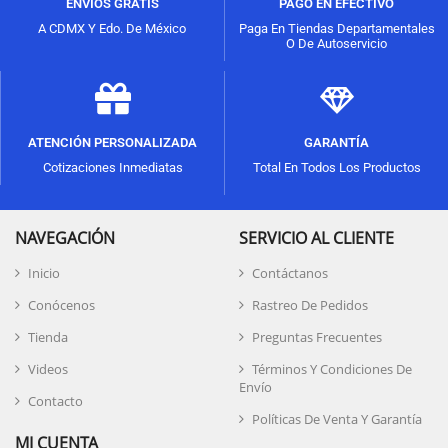
ENVÍOS GRATIS
PAGO EN EFECTIVO
A CDMX Y Edo. De México
Paga En Tiendas Departamentales
O De Autoservicio
ATENCIÓN PERSONALIZADA
GARANTÍA
Cotizaciones Inmediatas
Total En Todos Los Productos
NAVEGACIÓN
SERVICIO AL CLIENTE
Inicio
Contáctanos
Conócenos
Rastreo De Pedidos
Tienda
Preguntas Frecuentes
Videos
Términos Y Condiciones De
Envío
Contacto
Políticas De Venta Y Garantía
MI CUENTA