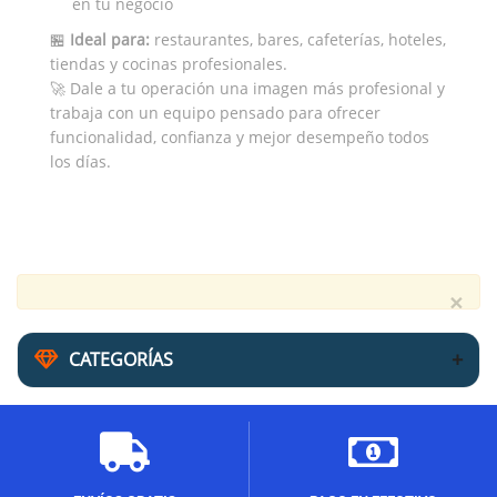
en tu negocio
🏪
Ideal para:
restaurantes, bares, cafeterías, hoteles,
tiendas y cocinas profesionales.
🚀 Dale a tu operación una imagen más profesional y
trabaja con un equipo pensado para ofrecer
funcionalidad, confianza y mejor desempeño todos
los días.
×
CATEGORÍAS