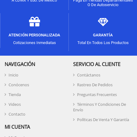
A CDMX Y Edo. De México
Paga En Tiendas Departamentales
O De Autoservicio
ATENCIÓN PERSONALIZADA
GARANTÍA
Cotizaciones Inmediatas
Total En Todos Los Productos
NAVEGACIÓN
SERVICIO AL CLIENTE
Inicio
Contáctanos
Conócenos
Rastreo De Pedidos
Tienda
Preguntas Frecuentes
Videos
Términos Y Condiciones De
Envío
Contacto
Políticas De Venta Y Garantía
MI CUENTA