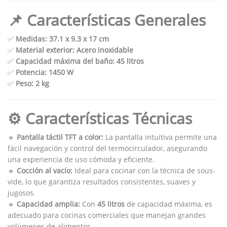
📌 Características Generales
✅
Medidas:
37.1 x 9.3 x 17 cm
✅
Material exterior:
Acero inoxidable
✅
Capacidad máxima del baño:
45 litros
✅
Potencia:
1450 W
✅
Peso:
2 kg
⚙ Características Técnicas
🔹
Pantalla táctil TFT a color:
La pantalla intuitiva permite una
fácil navegación y control del termocirculador, asegurando
una experiencia de uso cómoda y eficiente.
🔹
Cocción al vacío:
Ideal para cocinar con la técnica de sous-
vide, lo que garantiza resultados consistentes, suaves y
jugosos.
🔹
Capacidad amplia:
Con
45 litros
de capacidad máxima, es
adecuado para cocinas comerciales que manejan grandes
volúmenes de alimentos.