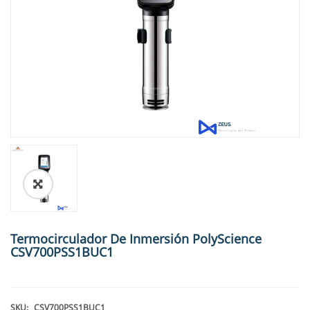
🔍
Termocirculador De Inmersión PolyScience
CSV700PSS1BUC1
SKU:
CSV700PSS1BUC1