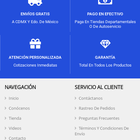
ENVÍOS GRATIS
PAGO EN EFECTIVO
A CDMX Y Edo. De México
Paga En Tiendas Departamentales
O De Autoservicio
ATENCIÓN PERSONALIZADA
GARANTÍA
Cotizaciones Inmediatas
Total En Todos Los Productos
NAVEGACIÓN
SERVICIO AL CLIENTE
Inicio
Contáctanos
Conócenos
Rastreo De Pedidos
Tienda
Preguntas Frecuentes
Videos
Términos Y Condiciones De
Envío
Contacto