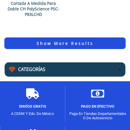
Cortada A Medida Para
Doble CH PolyScience PSC-
P83LCHD
CATEGORÍAS
ENVÍOS GRATIS
PAGO EN EFECTIVO
A CDMX Y Edo. De México
Paga En Tiendas Departamentales
O De Autoservicio