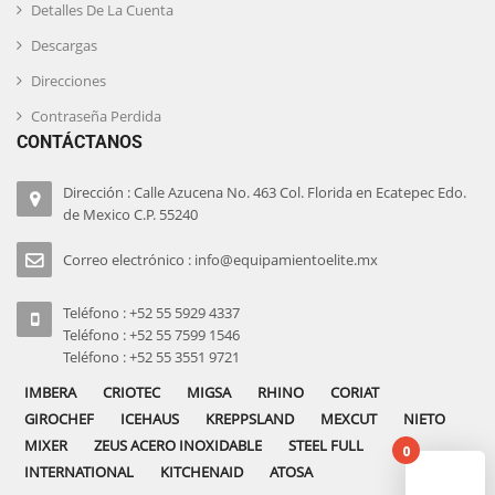
Detalles De La Cuenta
Descargas
Direcciones
Contraseña Perdida
CONTÁCTANOS
Dirección : Calle Azucena No. 463 Col. Florida en Ecatepec Edo.
de Mexico C.P. 55240
Correo electrónico : info@equipamientoelite.mx
Teléfono : +52 55 5929 4337
Teléfono : +52 55 7599 1546
Teléfono : +52 55 3551 9721
IMBERA
CRIOTEC
MIGSA
RHINO
CORIAT
GIROCHEF
ICEHAUS
KREPPSLAND
MEXCUT
NIETO
MIXER
ZEUS ACERO INOXIDABLE
STEEL FULL
0
INTERNATIONAL
KITCHENAID
ATOSA