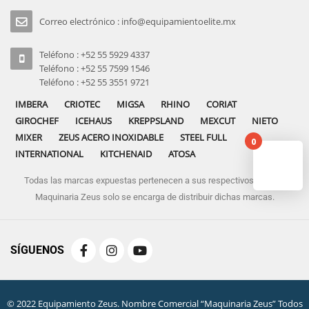
Correo electrónico : info@equipamientoelite.mx
Teléfono : +52 55 5929 4337
Teléfono : +52 55 7599 1546
Teléfono : +52 55 3551 9721
IMBERA
CRIOTEC
MIGSA
RHINO
CORIAT
GIROCHEF
ICEHAUS
KREPPSLAND
MEXCUT
NIETO
MIXER
ZEUS ACERO INOXIDABLE
STEEL FULL
0
INTERNATIONAL
KITCHENAID
ATOSA
Todas las marcas expuestas pertenecen a sus respectivos dueños
No pro
Maquinaria Zeus solo se encarga de distribuir dichas marcas.
SÍGUENOS
© 2022 Equipamiento Zeus. Nombre Comercial “Maquinaria Zeus” Todos