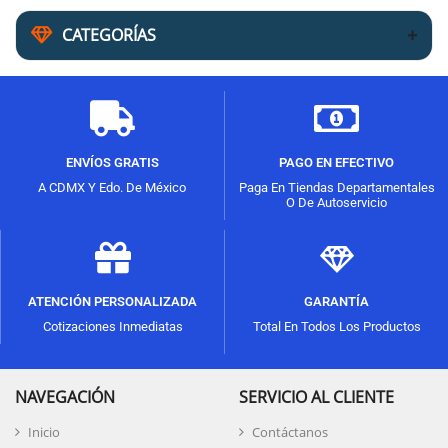
CATEGORÍAS
ENVÍOS GRATIS
PAGO EN EFECTIVO
A CDMX Y Edo. De México
Paga En Tiendas Departamentales
O De Autoservicio
ATENCIÓN PERSONALIZADA
GARANTÍA
Cotizaciones Inmediatas
Total En Todos Los Productos
NAVEGACIÓN
SERVICIO AL CLIENTE
Inicio
Contáctanos