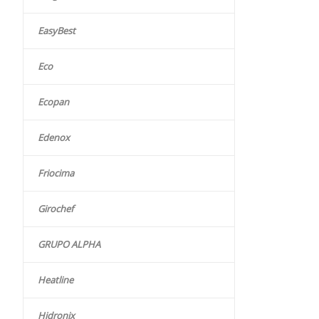
EasyBest
Eco
Ecopan
Edenox
Friocima
Girochef
GRUPO ALPHA
Heatline
Hidronix