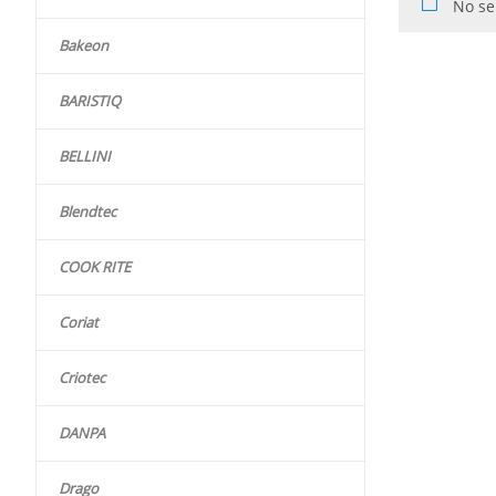
No se
Bakeon
BARISTIQ
BELLINI
Blendtec
COOK RITE
Coriat
Criotec
DANPA
Drago