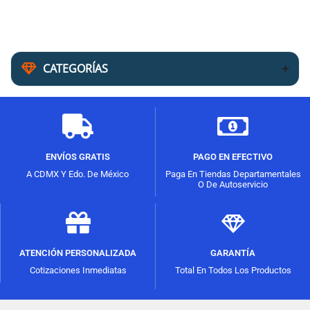
CATEGORÍAS
ENVÍOS GRATIS
PAGO EN EFECTIVO
A CDMX Y Edo. De México
Paga En Tiendas Departamentales
O De Autoservicio
ATENCIÓN PERSONALIZADA
GARANTÍA
Cotizaciones Inmediatas
Total En Todos Los Productos