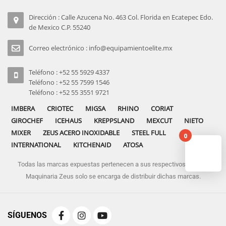
Dirección : Calle Azucena No. 463 Col. Florida en Ecatepec Edo.
de Mexico C.P. 55240
Correo electrónico : info@equipamientoelite.mx
Teléfono : +52 55 5929 4337
Teléfono : +52 55 7599 1546
Teléfono : +52 55 3551 9721
IMBERA
CRIOTEC
MIGSA
RHINO
CORIAT
GIROCHEF
ICEHAUS
KREPPSLAND
MEXCUT
NIETO
MIXER
ZEUS ACERO INOXIDABLE
STEEL FULL
0
INTERNATIONAL
KITCHENAID
ATOSA
Todas las marcas expuestas pertenecen a sus respectivos dueños
No pro
Maquinaria Zeus solo se encarga de distribuir dichas marcas.
SÍGUENOS