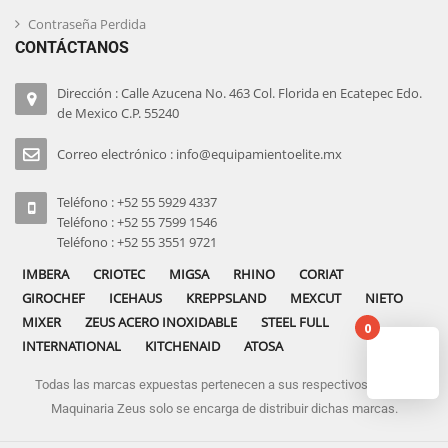
Contraseña Perdida
CONTÁCTANOS
Dirección : Calle Azucena No. 463 Col. Florida en Ecatepec Edo.
de Mexico C.P. 55240
Correo electrónico : info@equipamientoelite.mx
Teléfono : +52 55 5929 4337
Teléfono : +52 55 7599 1546
Teléfono : +52 55 3551 9721
IMBERA
CRIOTEC
MIGSA
RHINO
CORIAT
GIROCHEF
ICEHAUS
KREPPSLAND
MEXCUT
NIETO
MIXER
ZEUS ACERO INOXIDABLE
STEEL FULL
0
INTERNATIONAL
KITCHENAID
ATOSA
Todas las marcas expuestas pertenecen a sus respectivos dueños
No pro
Maquinaria Zeus solo se encarga de distribuir dichas marcas.