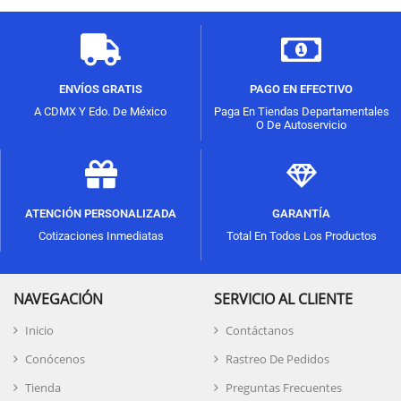
ENVÍOS GRATIS
PAGO EN EFECTIVO
A CDMX Y Edo. De México
Paga En Tiendas Departamentales
O De Autoservicio
ATENCIÓN PERSONALIZADA
GARANTÍA
Cotizaciones Inmediatas
Total En Todos Los Productos
NAVEGACIÓN
SERVICIO AL CLIENTE
Inicio
Contáctanos
Conócenos
Rastreo De Pedidos
Tienda
Preguntas Frecuentes