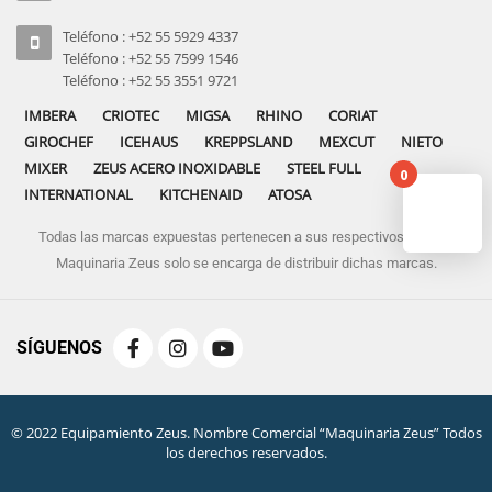
Teléfono : +52 55 5929 4337
Teléfono : +52 55 7599 1546
Teléfono : +52 55 3551 9721
IMBERA
CRIOTEC
MIGSA
RHINO
CORIAT
GIROCHEF
ICEHAUS
KREPPSLAND
MEXCUT
NIETO
MIXER
ZEUS ACERO INOXIDABLE
STEEL FULL
0
INTERNATIONAL
KITCHENAID
ATOSA
Todas las marcas expuestas pertenecen a sus respectivos dueños
No pro
Maquinaria Zeus solo se encarga de distribuir dichas marcas.
SÍGUENOS
© 2022 Equipamiento Zeus. Nombre Comercial “Maquinaria Zeus” Todos
los derechos reservados.