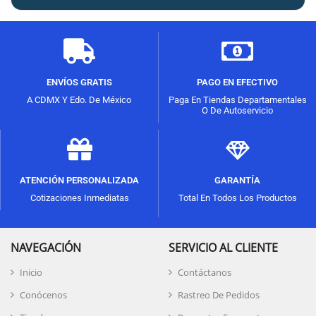
ENVÍOS GRATIS
PAGO EN EFECTIVO
A CDMX Y Edo. De México
Paga En Tiendas Departamentales
O De Autoservicio
ATENCIÓN PERSONALIZADA
GARANTÍA
Cotizaciones Inmediatas
Total En Todos Los Productos
NAVEGACIÓN
SERVICIO AL CLIENTE
Inicio
Contáctanos
Conócenos
Rastreo De Pedidos