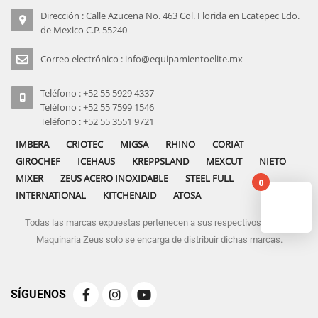
Dirección : Calle Azucena No. 463 Col. Florida en Ecatepec Edo.
de Mexico C.P. 55240
Correo electrónico : info@equipamientoelite.mx
Teléfono : +52 55 5929 4337
Teléfono : +52 55 7599 1546
Teléfono : +52 55 3551 9721
IMBERA
CRIOTEC
MIGSA
RHINO
CORIAT
GIROCHEF
ICEHAUS
KREPPSLAND
MEXCUT
NIETO
MIXER
ZEUS ACERO INOXIDABLE
STEEL FULL
0
INTERNATIONAL
KITCHENAID
ATOSA
Todas las marcas expuestas pertenecen a sus respectivos dueños
No pro
Maquinaria Zeus solo se encarga de distribuir dichas marcas.
SÍGUENOS