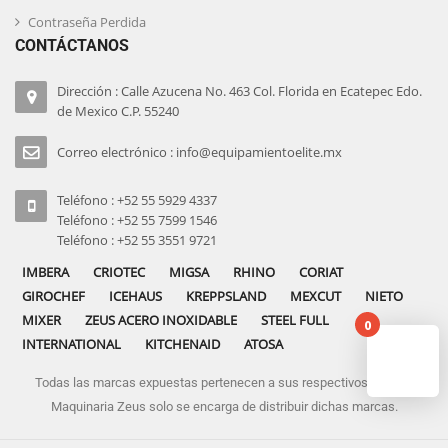
Contraseña Perdida
CONTÁCTANOS
Dirección : Calle Azucena No. 463 Col. Florida en Ecatepec Edo.
de Mexico C.P. 55240
Correo electrónico : info@equipamientoelite.mx
Teléfono : +52 55 5929 4337
Teléfono : +52 55 7599 1546
Teléfono : +52 55 3551 9721
IMBERA
CRIOTEC
MIGSA
RHINO
CORIAT
GIROCHEF
ICEHAUS
KREPPSLAND
MEXCUT
NIETO
MIXER
ZEUS ACERO INOXIDABLE
STEEL FULL
0
INTERNATIONAL
KITCHENAID
ATOSA
Todas las marcas expuestas pertenecen a sus respectivos dueños
No pro
Maquinaria Zeus solo se encarga de distribuir dichas marcas.