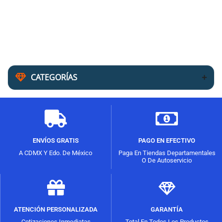
CATEGORÍAS
ENVÍOS GRATIS
PAGO EN EFECTIVO
A CDMX Y Edo. De México
Paga En Tiendas Departamentales
O De Autoservicio
ATENCIÓN PERSONALIZADA
GARANTÍA
Cotizaciones Inmediatas
Total En Todos Los Productos