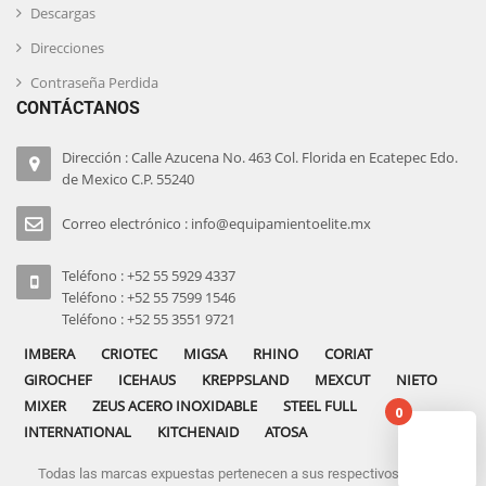
Descargas
Direcciones
Contraseña Perdida
CONTÁCTANOS
Dirección : Calle Azucena No. 463 Col. Florida en Ecatepec Edo.
de Mexico C.P. 55240
Correo electrónico : info@equipamientoelite.mx
Teléfono : +52 55 5929 4337
Teléfono : +52 55 7599 1546
Teléfono : +52 55 3551 9721
IMBERA
CRIOTEC
MIGSA
RHINO
CORIAT
GIROCHEF
ICEHAUS
KREPPSLAND
MEXCUT
NIETO
MIXER
ZEUS ACERO INOXIDABLE
STEEL FULL
0
INTERNATIONAL
KITCHENAID
ATOSA
Todas las marcas expuestas pertenecen a sus respectivos dueños
No pro