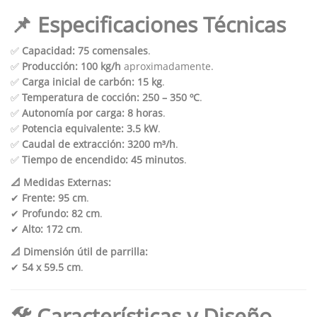
📌 Especificaciones Técnicas
✅
Capacidad:
75 comensales
.
✅
Producción:
100 kg/h
aproximadamente.
✅
Carga inicial de carbón:
15 kg
.
✅
Temperatura de cocción:
250 – 350 ºC
.
✅
Autonomía por carga:
8 horas
.
✅
Potencia equivalente:
3.5 kW
.
✅
Caudal de extracción:
3200 m³/h
.
✅
Tiempo de encendido:
45 minutos
.
📐 Medidas Externas:
✔
Frente:
95 cm
.
✔
Profundo:
82 cm
.
✔
Alto:
172 cm
.
📐 Dimensión útil de parrilla:
✔
54 x 59.5 cm
.
🛠️ Características y Diseño