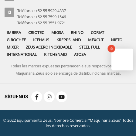
Teléfono : +52 55 5929 4337
Teléfono : +52 55 7599 1546
Teléfono : +52 55 3551 9721
IMBERA
CRIOTEC
MIGSA
RHINO
CORIAT
GIROCHEF
ICEHAUS
KREPPSLAND
MEXCUT
NIETO
MIXER
ZEUS ACERO INOXIDABLE
STEEL FULL
0
INTERNATIONAL
KITCHENAID
ATOSA
Todas las marcas expuestas pertenecen a sus respectivos dueños
No pro
Maquinaria Zeus solo se encarga de distribuir dichas marcas.
SÍGUENOS
© 2022 Equipamiento Zeus. Nombre Comercial “Maquinaria Zeus” Todos
los derechos reservados.