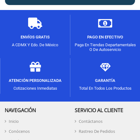
ENVÍOS GRATIS
PAGO EN EFECTIVO
A CDMX Y Edo. De México
Paga En Tiendas Departamentales
O De Autoservicio
ATENCIÓN PERSONALIZADA
GARANTÍA
Cotizaciones Inmediatas
Total En Todos Los Productos
NAVEGACIÓN
SERVICIO AL CLIENTE
Inicio
Contáctanos
Conócenos
Rastreo De Pedidos