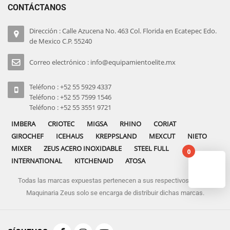
CONTÁCTANOS
Dirección : Calle Azucena No. 463 Col. Florida en Ecatepec Edo.
de Mexico C.P. 55240
Correo electrónico : info@equipamientoelite.mx
Teléfono : +52 55 5929 4337
Teléfono : +52 55 7599 1546
Teléfono : +52 55 3551 9721
IMBERA
CRIOTEC
MIGSA
RHINO
CORIAT
GIROCHEF
ICEHAUS
KREPPSLAND
MEXCUT
NIETO
MIXER
ZEUS ACERO INOXIDABLE
STEEL FULL
0
INTERNATIONAL
KITCHENAID
ATOSA
Todas las marcas expuestas pertenecen a sus respectivos dueños
No pro
Maquinaria Zeus solo se encarga de distribuir dichas marcas.