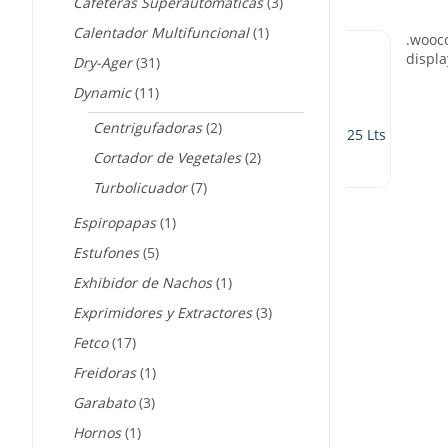
Cafeteras Superautomáticas
(3)
Calentador Multifuncional
(1)
Dry-Ager
(31)
Dynamic
(11)
Centrigufadoras
(2)
Producción De 5 A 25 Lts
namic JRDMX225
Cortador de Vegetales
(2)
Turbolicuador
(7)
Espiropapas
(1)
Estufones
(5)
Exhibidor de Nachos
(1)
Exprimidores y Extractores
(3)
Fetco
(17)
Freidoras
(1)
Garabato
(3)
Hornos
(1)