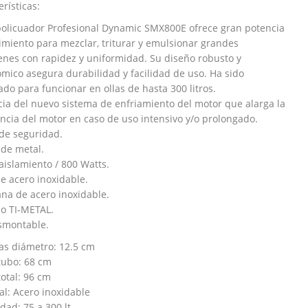
rísticas:
bolicuador Profesional Dynamic SMX800E ofrece gran potencia
imiento para mezclar, triturar y emulsionar grandes
nes con rapidez y uniformidad. Su diseño robusto y
mico asegura durabilidad y facilidad de uso. Ha sido
ado para funcionar en ollas de hasta 300 litros.
cia del nuevo sistema de enfriamiento del motor que alarga la
encia del motor en caso de uso intensivo y/o prolongado.
de seguridad.
 de metal.
aislamiento / 800 Watts.
e acero inoxidable.
a de acero inoxidable.
lo TI-METAL.
smontable.
s diámetro: 12.5 cm
tubo: 68 cm
total: 96 cm
al: Acero inoxidable
dad: 75 a 300 lt