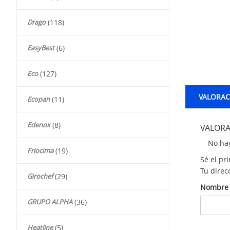
Drago
(118)
EasyBest
(6)
Eco
(127)
VALORACI
Ecopan
(11)
Edenox
(8)
VALORA
No hay
Friocima
(19)
Sé el pr
Tu direc
Girochef
(29)
Nombr
GRUPO ALPHA
(36)
Heatline
(5)