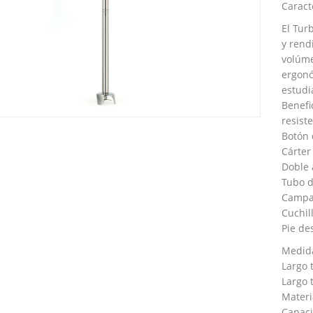
Caracte
El Tur
y rend
volúme
ergonó
estudi
Benefi
resist
Botón 
Cárter
Doble 
Tubo d
Campan
Cuchil
Pie de
Medida
Largo 
Largo 
Materi
Capaci