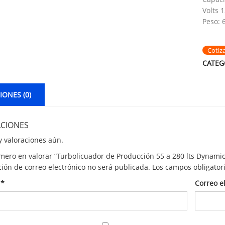
Volts 
Peso: 
Cotiz
CATEG
ONES (0)
CIONES
 valoraciones aún.
imero en valorar “Turbolicuador de Producción 55 a 280 lts Dynam
ción de correo electrónico no será publicada.
Los campos obligator
e
*
Correo e