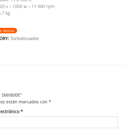
120 v – 1000 w – 11 000 rpm
6.7 kg
ar Ahora
ORY:
Turbolicuador
ic SMX800E”
ios están marcados con
*
lectrónico
*