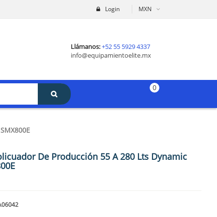
Login
MXN
Llámanos:
+52 55 5929 4337
info@equipamientoelite.mx
0
 SMX800E
licuador De Producción 55 A 280 Lts Dynamic
00E
A06042