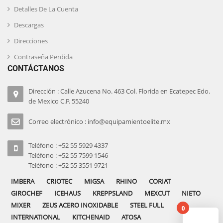
Detalles De La Cuenta
Descargas
Direcciones
Contraseña Perdida
CONTÁCTANOS
Dirección : Calle Azucena No. 463 Col. Florida en Ecatepec Edo.
de Mexico C.P. 55240
Correo electrónico : info@equipamientoelite.mx
Teléfono : +52 55 5929 4337
Teléfono : +52 55 7599 1546
Teléfono : +52 55 3551 9721
IMBERA
CRIOTEC
MIGSA
RHINO
CORIAT
GIROCHEF
ICEHAUS
KREPPSLAND
MEXCUT
NIETO
MIXER
ZEUS ACERO INOXIDABLE
STEEL FULL
0
INTERNATIONAL
KITCHENAID
ATOSA