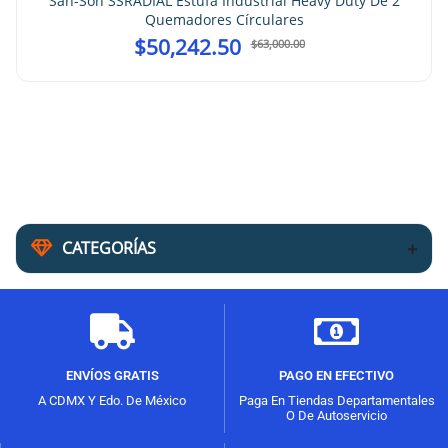
San-Son SSRADIAL Estufa Industrial Heavy Duty De 2
Quemadores Círculares
$
50,242.50
$
63,000.00
CATEGORÍAS
ENVÍOS GRATIS
PAGO EN EFECTIVO
A CDMX Y Edo. De México
Paga En Tiendas Departamentales
O De Autoservicio