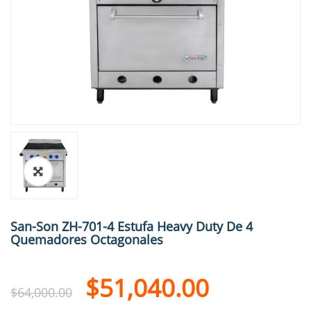
🔍
San-Son ZH-701-4 Estufa Heavy Duty De 4
Quemadores Octagonales
$
51,040.00
$
64,000.00