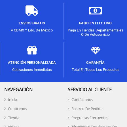
ENVÍOS GRATIS
PAGO EN EFECTIVO
A CDMX Y Edo. De México
Paga En Tiendas Departamentales
O De Autoservicio
ATENCIÓN PERSONALIZADA
GARANTÍA
Cotizaciones Inmediatas
Total En Todos Los Productos
NAVEGACIÓN
SERVICIO AL CLIENTE
Inicio
Contáctanos
Conócenos
Rastreo De Pedidos
Tienda
Preguntas Frecuentes
Videos
Términos Y Condiciones De