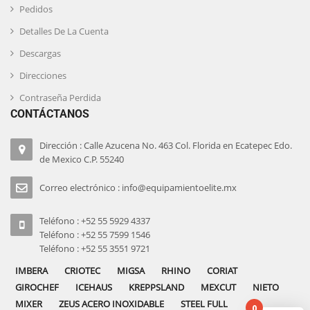
Pedidos
Detalles De La Cuenta
Descargas
Direcciones
Contraseña Perdida
CONTÁCTANOS
Dirección : Calle Azucena No. 463 Col. Florida en Ecatepec Edo.
de Mexico C.P. 55240
Correo electrónico : info@equipamientoelite.mx
Teléfono : +52 55 5929 4337
Teléfono : +52 55 7599 1546
Teléfono : +52 55 3551 9721
IMBERA
CRIOTEC
MIGSA
RHINO
CORIAT
GIROCHEF
ICEHAUS
KREPPSLAND
MEXCUT
NIETO
MIXER
ZEUS ACERO INOXIDABLE
STEEL FULL
0