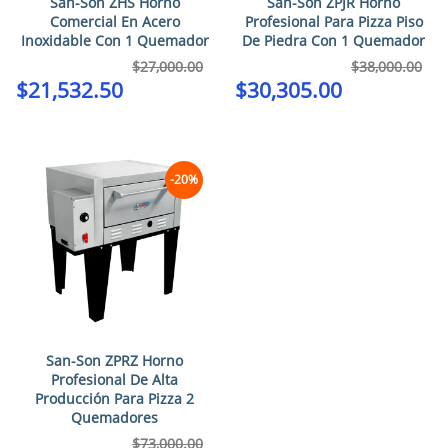
San-Son ZHS Horno
San-Son ZPJR Horno
Comercial En Acero
Profesional Para Pizza Piso
Inoxidable Con 1 Quemador
De Piedra Con 1 Quemador
$
27,000.00
$
38,000.00
$
21,532.50
$
30,305.00
-20%
San-Son ZPRZ Horno
Profesional De Alta
Producción Para Pizza 2
Quemadores
$
73,000.00