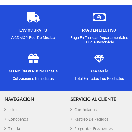
ENVÍOS GRATIS
PAGO EN EFECTIVO
A CDMX Y Edo. De México
Paga En Tiendas Departamentales
O De Autoservicio
ATENCIÓN PERSONALIZADA
GARANTÍA
Cotizaciones Inmediatas
Total En Todos Los Productos
NAVEGACIÓN
SERVICIO AL CLIENTE
Inicio
Contáctanos
Conócenos
Rastreo De Pedidos
Tienda
Preguntas Frecuentes