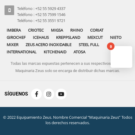
Teléfono : +52 55 5929 4337
Teléfono : +52 55 7599 1546
Teléfono : +52 55 3551 9721
IMBERA
CRIOTEC
MIGSA
RHINO
CORIAT
GIROCHEF
ICEHAUS
KREPPSLAND
MEXCUT
NIETO
MIXER
ZEUS ACERO INOXIDABLE
STEEL FULL
0
INTERNATIONAL
KITCHENAID
ATOSA
Todas las marcas expuestas pertenecen a sus respectivos dueños
No pro
Maquinaria Zeus solo se encarga de distribuir dichas marcas.
SÍGUENOS
© 2022 Equipamiento Zeus. Nombre Comercial “Maquinaria Zeus” Todos
los derechos reservados.