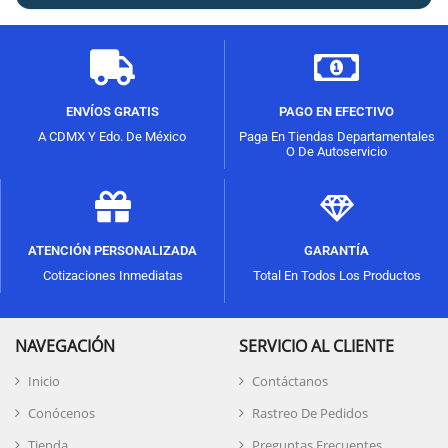
ENVÍOS GRATIS
PAGO EN EFECTIVO
A CDMX Y Edo. De México
Paga En Tiendas Departamentales
O De Autoservicio
ATENCIÓN PERSONALIZADA
GARANTÍA
Cotizaciones Inmediatas
Total En Todos Los Productos
NAVEGACIÓN
SERVICIO AL CLIENTE
Inicio
Contáctanos
Conócenos
Rastreo De Pedidos
Tienda
Preguntas Frecuentes