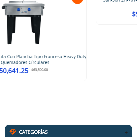
Octagonales
$
51,040.00
$
64,000.00
vy Duty
CATEGORÍAS