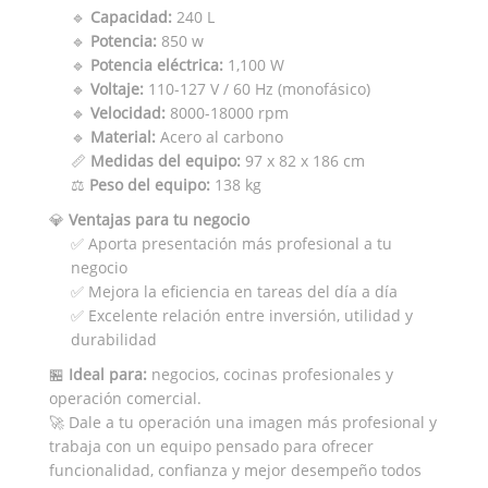
🔹
Capacidad:
240 L
🔹
Potencia:
850 w
🔹
Potencia eléctrica:
1,100 W
🔹
Voltaje:
110-127 V / 60 Hz (monofásico)
🔹
Velocidad:
8000-18000 rpm
🔹
Material:
Acero al carbono
📏
Medidas del equipo:
97 x 82 x 186 cm
⚖️
Peso del equipo:
138 kg
💎
Ventajas para tu negocio
✅ Aporta presentación más profesional a tu
negocio
✅ Mejora la eficiencia en tareas del día a día
✅ Excelente relación entre inversión, utilidad y
durabilidad
🏪
Ideal para:
negocios, cocinas profesionales y
operación comercial.
🚀 Dale a tu operación una imagen más profesional y
trabaja con un equipo pensado para ofrecer
funcionalidad, confianza y mejor desempeño todos