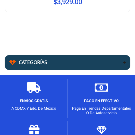
$
3,929.00
CATEGORÍAS
ENVÍOS GRATIS
PAGO EN EFECTIVO
A CDMX Y Edo. De México
Paga En Tiendas Departamentales
O De Autoservicio