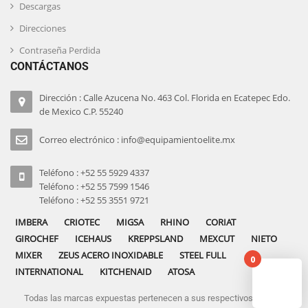
Descargas
Direcciones
Contraseña Perdida
CONTÁCTANOS
Dirección : Calle Azucena No. 463 Col. Florida en Ecatepec Edo.
de Mexico C.P. 55240
Correo electrónico : info@equipamientoelite.mx
Teléfono : +52 55 5929 4337
Teléfono : +52 55 7599 1546
Teléfono : +52 55 3551 9721
IMBERA
CRIOTEC
MIGSA
RHINO
CORIAT
GIROCHEF
ICEHAUS
KREPPSLAND
MEXCUT
NIETO
MIXER
ZEUS ACERO INOXIDABLE
STEEL FULL
0
INTERNATIONAL
KITCHENAID
ATOSA
Todas las marcas expuestas pertenecen a sus respectivos dueños
No pro