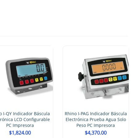
Rhino I-PEP Indicador
Electrónica 3 LCD Bac
Memorias
$
862.00
a
Rhino I-PAG Indicador Báscula
e
Electrónica Prueba Agua Solo
Peso PC Impresora
$
4,370.00