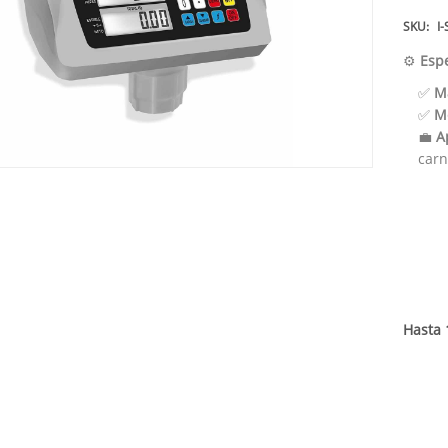
SKU:
I-
⚙️
Espe
✅
M
✅
M
💼
A
carn
Hasta 