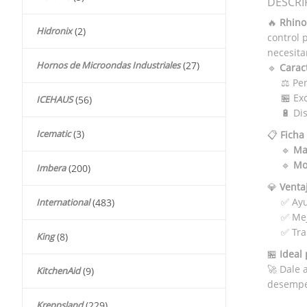
DESCRI
🔥
Rhino
Hidronix
(2)
control 
necesita
Hornos de Microondas Industriales
(27)
🔹
Caract
⚖️ Pe
🏪 Ex
ICEHAUS
(56)
🔋 Di
Icematic
(3)
📋
Ficha
🔹
Ma
🔹
Mo
Imbera
(200)
💎
Venta
✅ Ayu
International
(483)
✅ Mej
✅ Tra
King
(8)
🏪
Ideal 
🚀 Dale 
KitchenAid
(9)
desempeñ
Kreppsland
(229)