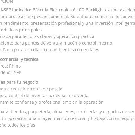
PCIÓN
 I-SEP Indicador Báscula Electronica 6 LCD Backlight
es una excelent
para procesos de pesaje comercial. Su enfoque comercial lo convie
n rendimiento, presentación profesional y una inversión inteligent
erísticas principales
nsada para lecturas claras y operación práctica
celente para puntos de venta, almacén o control interno
señada para uso diario en ambientes comerciales
 comercial y técnica
rca:
Rhino
delo:
I-SEP
jas para tu negocio
da a reducir errores de pesaje
ora control de inventario, despacho o venta
nsmite confianza y profesionalismo en la operación
para:
tiendas, paquetería, almacenes, carnicerías y negocios de ven
a tu operación una imagen más profesional y trabaja con un equipo
o todos los días.