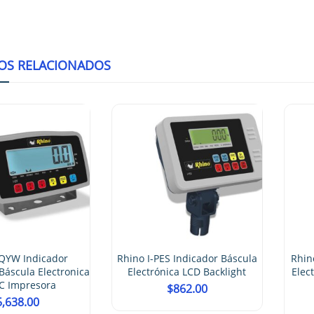
OS RELACIONADOS
Rhino I-PES Indicador Báscula
Rhino I-QY Indicador Báscul
Electrónica LCD Backlight
Electrónica LCD Configurabl
PC Impresora
$
862.00
$
1,824.00