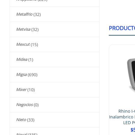
Metalfrio
(32)
PRODUCT
Metvisa
(32)
Mexcut
(15)
Midea
(1)
Migsa
(690)
o I-PEP Indicador Báscula
trónica 3 LCD Backlight 4
Memorias
Mixer
(10)
$
862.00
Negocios
(0)
Rhino I-QYW Indicador
Inalambrico Báscula Electronica
Nieto
(33)
LED PC Impresora
$
5,638.00
Noval
(335)