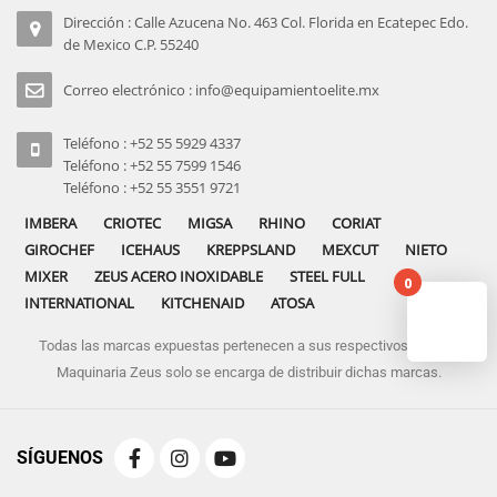
Dirección : Calle Azucena No. 463 Col. Florida en Ecatepec Edo.
de Mexico C.P. 55240
Correo electrónico : info@equipamientoelite.mx
Teléfono : +52 55 5929 4337
Teléfono : +52 55 7599 1546
Teléfono : +52 55 3551 9721
IMBERA
CRIOTEC
MIGSA
RHINO
CORIAT
GIROCHEF
ICEHAUS
KREPPSLAND
MEXCUT
NIETO
MIXER
ZEUS ACERO INOXIDABLE
STEEL FULL
0
INTERNATIONAL
KITCHENAID
ATOSA
Todas las marcas expuestas pertenecen a sus respectivos dueños
No pro
Maquinaria Zeus solo se encarga de distribuir dichas marcas.
SÍGUENOS