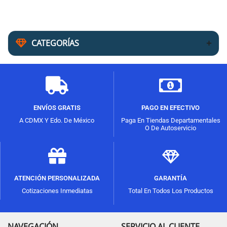
CATEGORÍAS
ENVÍOS GRATIS
PAGO EN EFECTIVO
A CDMX Y Edo. De México
Paga En Tiendas Departamentales
O De Autoservicio
ATENCIÓN PERSONALIZADA
GARANTÍA
Cotizaciones Inmediatas
Total En Todos Los Productos
NAVEGACIÓN
SERVICIO AL CLIENTE